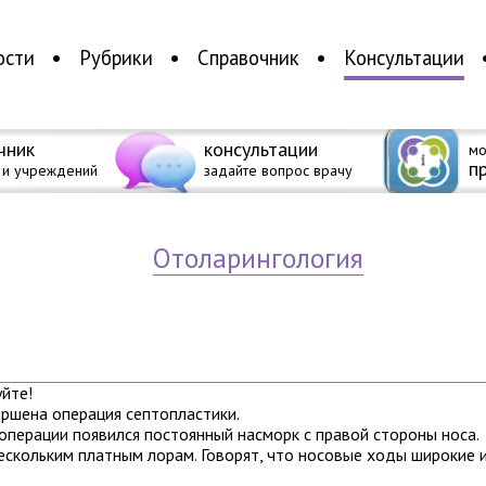
ости
Рубрики
Справочник
Консультации
чник
консультации
мо
п
 и учреждений
задайте вопрос врачу
отоларингология
йте!
ршена операция септопластики.
операции появился постоянный насморк с правой стороны носа.
ескольким платным лорам. Говорят, что носовые ходы широкие 