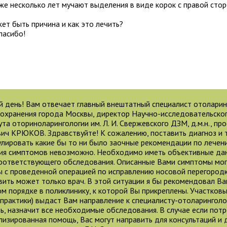
же несколько лет мучают выделения в виде корок с правой стор
ет быть причина и как это лечить?
пасибо!
 день! Вам отвечает главный внештатный специалист отолари
охранения города Москвы, директор Научно-исследовательског
ута оториноларингологии им. Л. И. Свержевского ДЗМ, д.м.н., п
ич КРЮКОВ. Здравствуйте! К сожалению, поставить диагноз и 
лировать какие бы то ни было заочные рекомендации по лечен
ия симптомов невозможно. Необходимо иметь объективные дан
оответствующего обследования. Описанные Вами симптомы могу
ы с проведенной операцией по исправлению носовой перегородк
вить может только врач. В этой ситуации я бы рекомендовал Ва
м порядке в поликлинику, к которой Вы прикреплены. Участковы
практики) выдаст Вам направление к специалисту-отоларинголог
ь, назначит все необходимые обследования. В случае если пот
лизированная помощь, Вас могут направить для консультаций и 