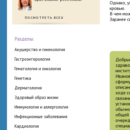
Однако, у
кровью.
В чем мож
ПОСМОТРЕТЬ ВСЕХ
Заранее с
Разделы:
акушерство и гинекология
гастроэнтерология
Добрый
здраво
гематология и онкология
инстит
Иванов
генетика
сформу
описан
дерматология
ходе с
здоровый образ жизни
связан
устано
иммунология и аллергология
обычно
общей 
инфекционные заболевания
очеред
специа
кардиология