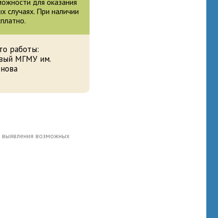
зможности для оказания
 случаях. При наличии
сплатно.
то работы:
вый МГМУ им.
енова
для выявления возможных