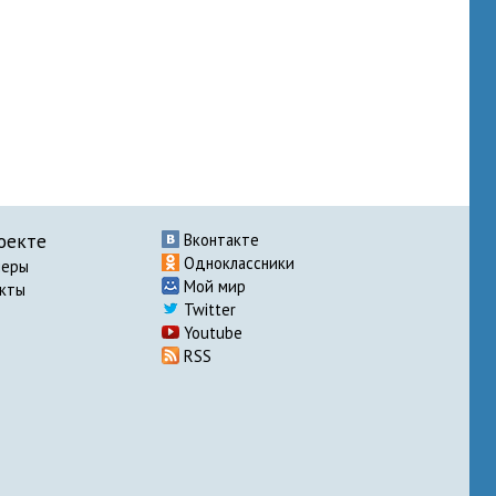
оекте
Вконтакте
Одноклассники
неры
Мой мир
акты
Twitter
Youtube
RSS