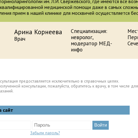
ориноларингологии им. Л.И. Свержевского, где имеются все во
квалифицированной медицинской помощи даже в самых сложных
ления прием в нашей клинике для москвичей осуществляется бе
Арина Корнеева
Специализация:
Мес
невролог,
Пер
Врач
модератор МЕД-
Сеч
инфо
сультация предоставляется исключительно в справочных целях.
полученной консультации, пожалуйста, обратитесь к врачу, в том числе 
азаний.
а сайт
Забыли пароль?