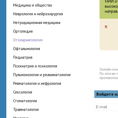
НИИ от
медицина и общество
высоко
направ
неврология и нейрохирургия
нетрадиционная медицина
ортопедия
отоларингология
офтальмология
педиатрия
психиатрия и психология
Онлайн-кон
По итогам 
пульмонология и реаниматология
противопок
ревматология и нефрология
сексология
Войдите н
стоматология
травматология