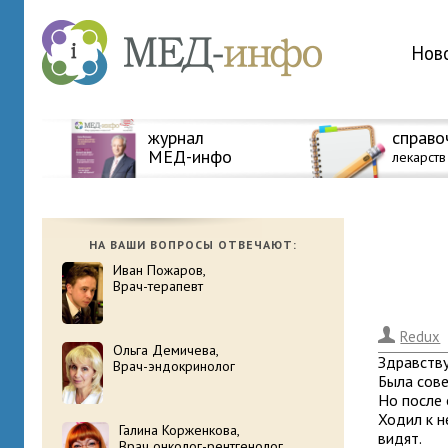
Нов
журнал
справо
МЕД-инфо
лекарств
НА ВАШИ ВОПРОСЫ ОТВЕЧАЮТ:
Иван Пожаров,
Врач-терапевт
.
Redux
Ольга Демичева,
Здравству
Врач-эндокринолог
Была сове
Но после 
Ходил к н
Галина Корженкова,
видят.
Врач онколог-рентгенолог