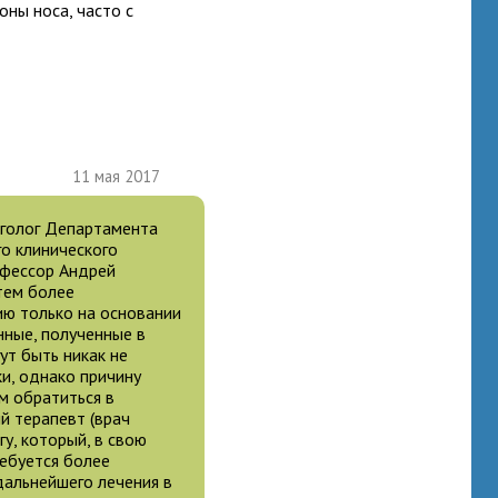
оны носа, часто с
11 мая 2017
нголог Департамента
о клинического
рофессор Андрей
тем более
ию только на основании
ные, полученные в
т быть никак не
и, однако причину
м обратиться в
й терапевт (врач
у, который, в свою
ребуется более
дальнейшего лечения в