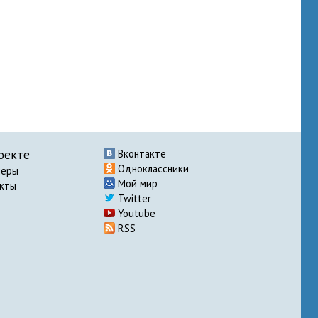
оекте
Вконтакте
Одноклассники
неры
Мой мир
акты
Twitter
Youtube
RSS