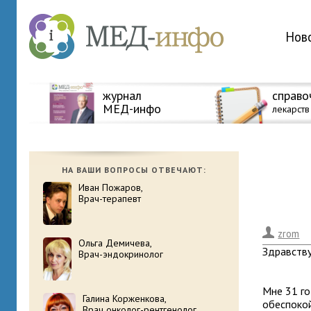
Нов
журнал
справо
МЕД-инфо
лекарств
НА ВАШИ ВОПРОСЫ ОТВЕЧАЮТ:
Иван Пожаров,
Врач-терапевт
.
zrom
Ольга Демичева,
Здравству
Врач-эндокринолог
Мне 31 го
Галина Корженкова,
обеспокой
Врач онколог-рентгенолог