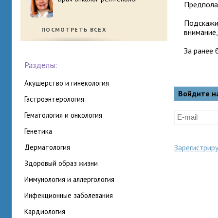
Предполаг
Подскажит
ПОСМОТРЕТЬ ВСЕХ
внимание,
За ранее 
Разделы:
акушерство и гинекология
Войдите н
гастроэнтерология
гематология и онкология
генетика
дерматология
Зарегистрир
здоровый образ жизни
иммунология и аллергология
инфекционные заболевания
кардиология