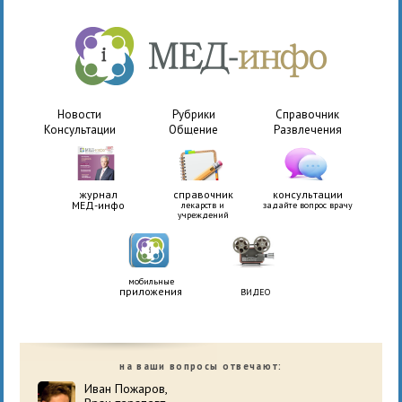
Новости
Рубрики
Справочник
Консультации
Общение
Развлечения
журнал
справочник
консультации
МЕД-инфо
лекарств и
задайте вопрос врачу
учреждений
мобильные
приложения
ВИДЕО
на ваши вопросы отвечают:
Иван Пожаров,