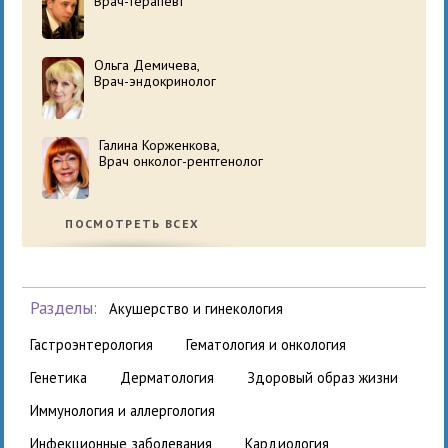
Врач-терапевт
Ольга Демичева,
Врач-эндокринолог
Галина Корженкова,
Врач онколог-рентгенолог
ПОСМОТРЕТЬ ВСЕХ
Разделы:
акушерство и гинекология
гастроэнтерология
гематология и онкология
генетика
дерматология
здоровый образ жизни
иммунология и аллергология
инфекционные заболевания
кардиология