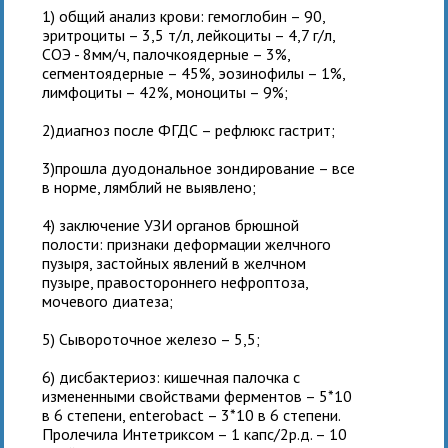
1) общий анализ крови: гемоглобин – 90,
эритроциты – 3,5 т/л, лейкоциты – 4,7 г/л,
СОЭ - 8мм/ч, палочкоядерные – 3%,
сегментоядерные – 45%, эозинофилы – 1%,
лимфоциты – 42%, моноциты – 9%;
2)диагноз после ФГДС – рефлюкс гастрит;
3)прошла дуодональное зондирование – все
в норме, лямблий не выявлено;
4) заключение УЗИ органов брюшной
полости: признаки деформации желчного
пузыря, застойных явлений в желчном
пузыре, правостороннего нефроптоза,
мочевого диатеза;
5) Сывороточное железо – 5,5;
6) дисбактериоз: кишечная палочка с
измененными свойствами ферментов – 5*10
в 6 степени, enterobact – 3*10 в 6 степени.
Пролечила Интетриксом – 1 капс/2р.д. – 10