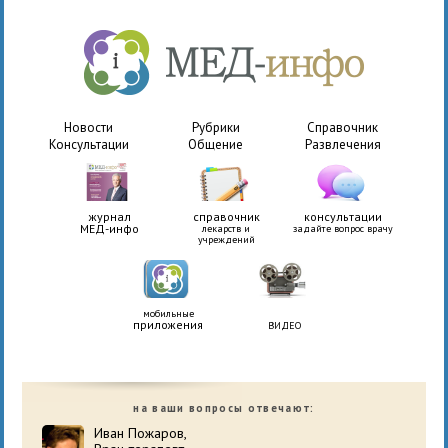
Новости
Рубрики
Справочник
Консультации
Общение
Развлечения
журнал
справочник
консультации
МЕД-инфо
лекарств и
задайте вопрос врачу
учреждений
мобильные
приложения
ВИДЕО
на ваши вопросы отвечают:
Иван Пожаров,