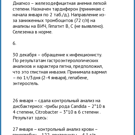
Диагноз – железодефицитная анемия легкой
степени. Назначен тардиферон (принимаю с
начала января по 2 таб./д.). Направление из-
за заниженных тромбоцитов (72 г/л) на
анализы на ВИЧ, Гепатит В, С (не выявлено).
Селезенка в норме.
6.
30 декабря – обращение к инфекционисту.
По результатам гастроэнтерологических
анализов и характера пятна, предположил,
что это глистная инвазия. Принимала вармил
– по 1т/3дня (2-4 января), гепабене,
энтеросгель.
26 января – сдала контрольный анализ на
дисбактериоз: -грибы рода Candida – 2*10 в
4 степени, Citrobacter – 3*10 в 6 степени .
Результат здесь:
27 января – контрольный анализ крови –
гемоглобин – 122, еритроциты – 4,1 г/л,