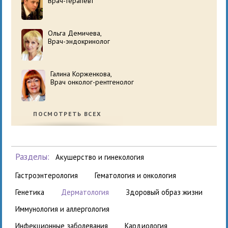
Врач-терапевт
Ольга Демичева,
Врач-эндокринолог
Галина Корженкова,
Врач онколог-рентгенолог
ПОСМОТРЕТЬ ВСЕХ
Разделы:
акушерство и гинекология
гастроэнтерология
гематология и онкология
генетика
дерматология
здоровый образ жизни
иммунология и аллергология
инфекционные заболевания
кардиология