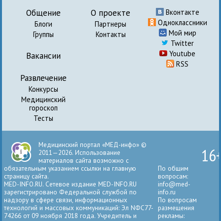
Общение
О проекте
Вконтакте
Одноклассники
Блоги
Партнеры
Мой мир
Группы
Контакты
Twitter
Youtube
Вакансии
RSS
Развлечение
Конкурсы
Медицинский
гороскоп
Тесты
Медицинский портал «МЕД-инфо» ©
16
2011—2026. Использование
материалов сайта возможно с
обязательным указанием ссылки на главную
По общим
страницу сайта.
вопросам:
MED-INFO.RU. Сетевое издание MED-INFO.RU
info@med-
зарегистрировано Федеральной службой по
info.ru
надзору в сфере связи, информационных
По вопросам
технологий и массовых коммуникаций: Эл NФС77-
размещения
74266 от 09 ноября 2018 года. Учредитель и
рекламы: