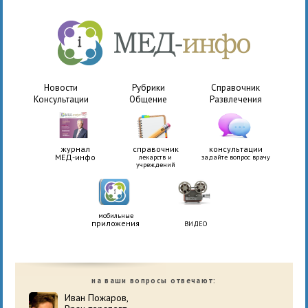
Новости
Рубрики
Справочник
Консультации
Общение
Развлечения
журнал
справочник
консультации
МЕД-инфо
лекарств и
задайте вопрос врачу
учреждений
мобильные
приложения
ВИДЕО
на ваши вопросы отвечают:
Иван Пожаров,