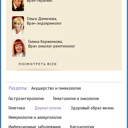
Врач-терапевт
Ольга Демичева,
Врач-эндокринолог
Галина Корженкова,
Врач онколог-рентгенолог
ПОСМОТРЕТЬ ВСЕХ
Разделы:
акушерство и гинекология
гастроэнтерология
гематология и онкология
генетика
дерматология
здоровый образ жизни
иммунология и аллергология
инфекционные заболевания
кардиология