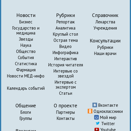
Новости
Рубрики
Справочник
Бизнес
Репортаж
Лекарства
Государство и
Аналитика
Учреждения
медицина
Круглый стол
Звезды
Консультации
Острая тема
Наука
Видео
Рубрики
Общество
Инфографика
Наши врачи
События
Интерактив
Статистика
История читателя
Фармация
Интервью со
Новости МЕД-инфо
звездой
Интервью с
экспертом
Календарь событий
Статьи
Общение
О проекте
Вконтакте
Одноклассники
Блоги
Партнеры
Мой мир
Группы
Контакты
Twitter
Youtube
Вакансии