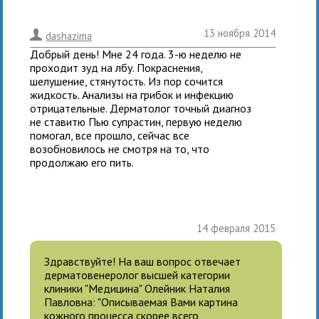
13 ноября 2014
.
dashazima
Добрый день! Мне 24 года. 3-ю неделю не
проходит зуд на лбу. Покраснения,
шелушение, стянутость. Из пор сочится
жидкость. Анализы на грибок и инфекцию
отрицательные. Дерматолог точный диагноз
не ставитю Пью супрастин, первую неделю
помогал, все прошло, сейчас все
возобновилось не смотря на то, что
продолжаю его пить.
14 февраля 2015
Здравствуйте! На ваш вопрос отвечает
дерматовенеролог высшей категории
клиники "Медицина" Олейник Наталия
Павловна: "Описываемая Вами картина
кожного процесса скорее всего