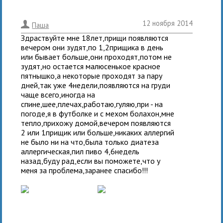
12 ноября 2014
.
Паша
Здраствуйте мне 18лет,прищи появляются
вечером они зудят,по 1,2прищика в день
или бывает больше,они проходят,потом не
зудят,но остается малюсенькое красное
пятнышко,а некоторые проходят за пару
дней,так уже 4недели,появляются на груди
чаще всего,иногда на
спине,шее,плечах,работаю,гуляю,при - на
погоде,я в футболке и с мехом болахон,мне
тепло,прихожу домой,вечером появляются
2 или 1прищик или больше,никаких аллергий
не было ни на что,была только диатеза
аллергическая,пил пиво 4,6недель
назад,буду рад,если вы поможете,что у
меня за проблема,заранее спасибо!!!