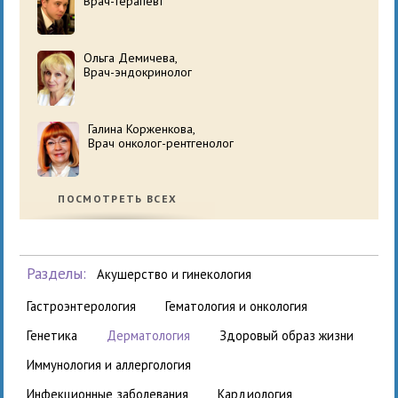
Врач-терапевт
Ольга Демичева,
Врач-эндокринолог
Галина Корженкова,
Врач онколог-рентгенолог
ПОСМОТРЕТЬ ВСЕХ
Разделы:
акушерство и гинекология
гастроэнтерология
гематология и онкология
генетика
дерматология
здоровый образ жизни
иммунология и аллергология
инфекционные заболевания
кардиология