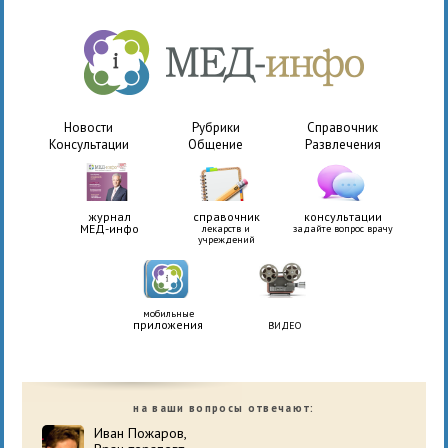
Новости
Рубрики
Справочник
Консультации
Общение
Развлечения
журнал
справочник
консультации
МЕД-инфо
лекарств и
задайте вопрос врачу
учреждений
мобильные
приложения
ВИДЕО
на ваши вопросы отвечают:
Иван Пожаров,