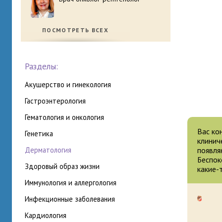
ПОСМОТРЕТЬ ВСЕХ
Разделы:
акушерство и гинекология
гастроэнтерология
гематология и онкология
Вас ко
генетика
клинич
дерматология
появля
Беспок
здоровый образ жизни
какие-
иммунология и аллергология
инфекционные заболевания
кардиология