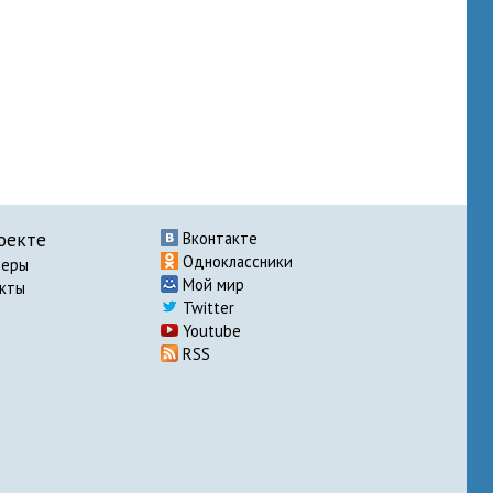
оекте
Вконтакте
Одноклассники
неры
Мой мир
акты
Twitter
Youtube
RSS