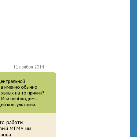
11 ноября 2014
Центральной
да именно обычно
 явных на то причин?
? Или необходимы
ей консультации.
то работы:
вый МГМУ им.
енова