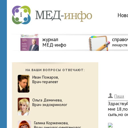
Нов
журнал
справо
МЕД-инфо
лекарств
НА ВАШИ ВОПРОСЫ ОТВЕЧАЮТ:
Иван Пожаров,
Врач-терапевт
.
Паша
Ольга Демичева,
Здраствуй
Врач-эндокринолог
мне 18,по
сыпь,но о
Галина Корженкова,
Врач онколог-рентгенолог