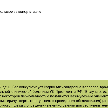
большое за консультацию
 день! Вас консультирует Мария Александровна Королева, вра
льной клинической больницы УД Президента РФ: "В случаях, ес
 с некоторой периодичностью появляются везикулезные элемен
ться врачу- дерматологу с целью проведения обследования(цито
имого пузыря с определением лейкограммы) для уточнения ген