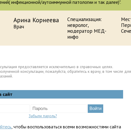
ений( инфекционной/аутоиммунной патологии и так далее)".
Арина Корнеева
Специализация:
Мес
невролог,
Пер
Врач
модератор МЕД-
Сеч
инфо
сультация предоставляется исключительно в справочных целях.
полученной консультации, пожалуйста, обратитесь к врачу, в том числе 
азаний.
а сайт
Забыли пароль?
уйтесь
, чтобы воспользоваться всеми возможностями сайта