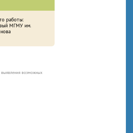
то работы:
вый МГМУ им.
енова
для выявления возможных