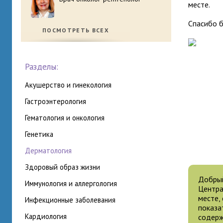
месте.
Спасибо 
ПОСМОТРЕТЬ ВСЕХ
Разделы:
акушерство и гинекология
гастроэнтерология
гематология и онкология
генетика
дерматология
здоровый образ жизни
Добрый
иммунология и аллергология
Центра
месте,
инфекционные заболевания
показа
кардиология
содерж