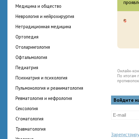
проявл
медицина и общество
неврология и нейрохирургия
нетрадиционная медицина
ортопедия
отоларингология
офтальмология
педиатрия
Онлайн-кон
По итогам 
психиатрия и психология
противопок
пульмонология и реаниматология
ревматология и нефрология
Войдите н
сексология
стоматология
травматология
Зарегистрир