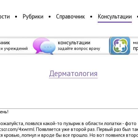
ости
Рубрики
Справочник
Консультации
чник
консультации
мо
п
 и учреждений
задайте вопрос врачу
дерматология
ень!
ожалуйста, появлся какой-то пузырик в области лопатки - фото
ntscr.com/4xwrml Появляется уже второй раз. Первый раз был та
я кровью, лопнул и вроде бы все прошло. Но вот появился втор