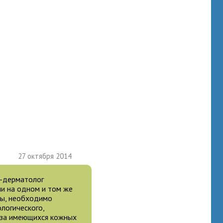
27 октября 2014
ч-дерматолог
ли на одном и том же
ты, необходимо
логического,
еза имеющихся кожных