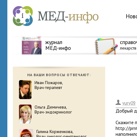
Нов
журнал
справо
МЕД-инфо
лекарств
НА ВАШИ ВОПРОСЫ ОТВЕЧАЮТ:
Иван Пожаров,
Врач-терапевт
.
yury09
Ольга Демичева,
Добрый д
Врач-эндокринолог
Скажите п
http://pr
Галина Корженкова,
наполнилс
Врач онколог-рентгенолог