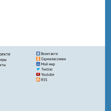
оекте
Вконтакте
Одноклассники
неры
Мой мир
акты
Twitter
Youtube
RSS