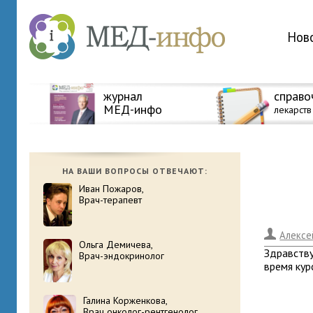
Нов
журнал
справо
МЕД-инфо
лекарств
НА ВАШИ ВОПРОСЫ ОТВЕЧАЮТ:
Иван Пожаров,
Врач-терапевт
.
Алексе
Ольга Демичева,
Здравству
Врач-эндокринолог
время кур
Галина Корженкова,
Врач онколог-рентгенолог