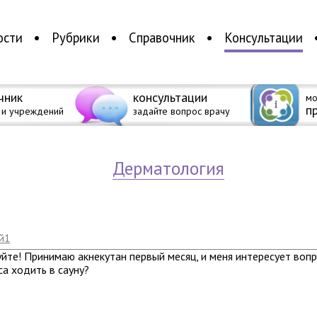
ости
Рубрики
Справочник
Консультации
чник
консультации
мо
п
 и учреждений
задайте вопрос врачу
дерматология
й1
йте! Принимаю акнекутан первый месяц, и меня интересует вопр
са ходить в сауну?