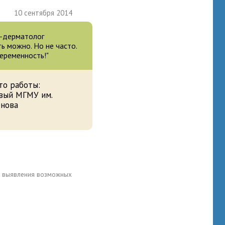
10 сентября 2014
ч-дерматолог
ь можно. Но не часто.
беременность!"
то работы:
вый МГМУ им.
енова
для выявления возможных