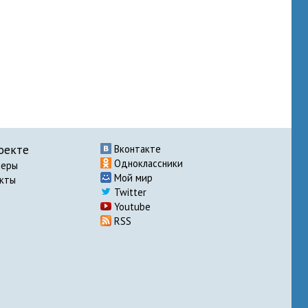
оекте
Вконтакте
Одноклассники
неры
Мой мир
акты
Twitter
Youtube
RSS