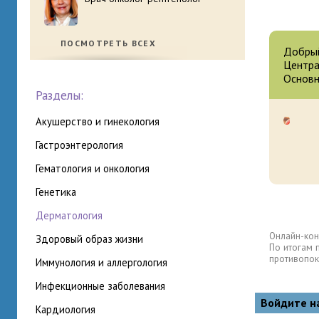
ПОСМОТРЕТЬ ВСЕХ
Добрый
Центра
Основн
Разделы:
акушерство и гинекология
гастроэнтерология
гематология и онкология
генетика
дерматология
Онлайн-кон
здоровый образ жизни
По итогам 
противопок
иммунология и аллергология
инфекционные заболевания
Войдите н
кардиология