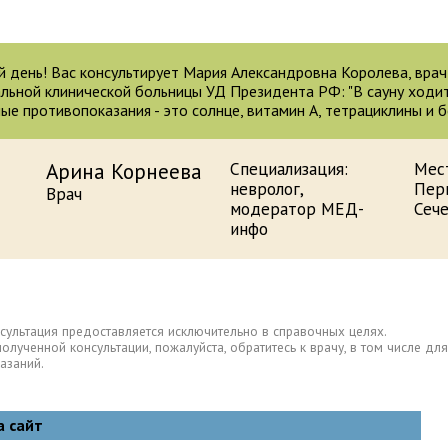
 день! Вас консультирует Мария Александровна Королева, вра
льной клинической больницы УД Президента РФ: "В сауну ходит
ые противопоказания - это солнце, витамин А, тетрациклины и 
Арина Корнеева
Специализация:
Мес
невролог,
Пер
Врач
модератор МЕД-
Сеч
инфо
сультация предоставляется исключительно в справочных целях.
полученной консультации, пожалуйста, обратитесь к врачу, в том числе 
азаний.
а сайт