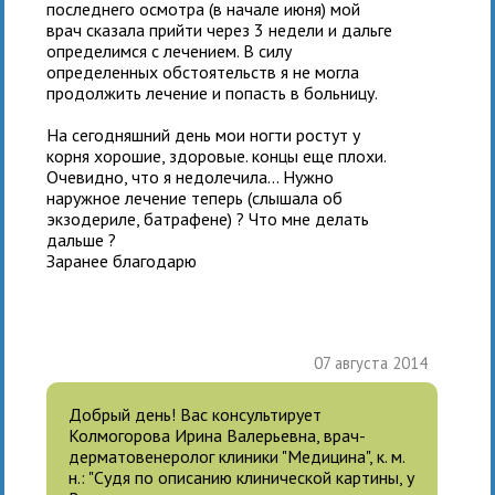
последнего осмотра (в начале июня) мой
врач сказала прийти через 3 недели и дальге
определимся с лечением. В силу
определенных обстоятельств я не могла
продолжить лечение и попасть в больницу.
На сегодняшний день мои ногти ростут у
корня хорошие, здоровые. концы еще плохи.
Очевидно, что я недолечила... Нужно
наружное лечение теперь (слышала об
экзодериле, батрафене) ? Что мне делать
дальше ?
Заранее благодарю
07 августа 2014
Добрый день! Вас консультирует
Колмогорова Ирина Валерьевна, врач-
дерматовенеролог клиники "Медицина", к. м.
н.: "Судя по описанию клинической картины, у