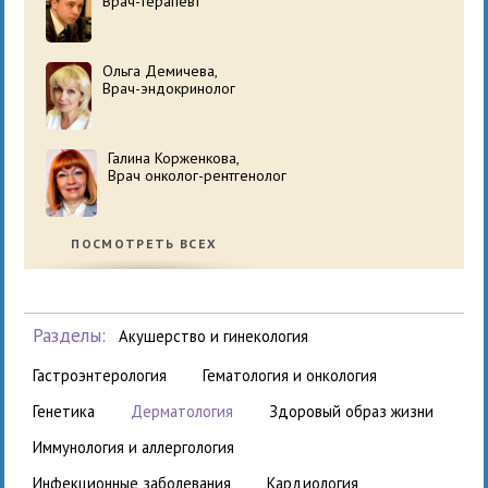
Врач-терапевт
Ольга Демичева,
Врач-эндокринолог
Галина Корженкова,
Врач онколог-рентгенолог
ПОСМОТРЕТЬ ВСЕХ
Разделы:
акушерство и гинекология
гастроэнтерология
гематология и онкология
генетика
дерматология
здоровый образ жизни
иммунология и аллергология
инфекционные заболевания
кардиология