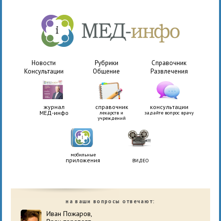
Новости
Рубрики
Справочник
Консультации
Общение
Развлечения
журнал
справочник
консультации
МЕД-инфо
лекарств и
задайте вопрос врачу
учреждений
мобильные
приложения
ВИДЕО
на ваши вопросы отвечают:
Иван Пожаров,