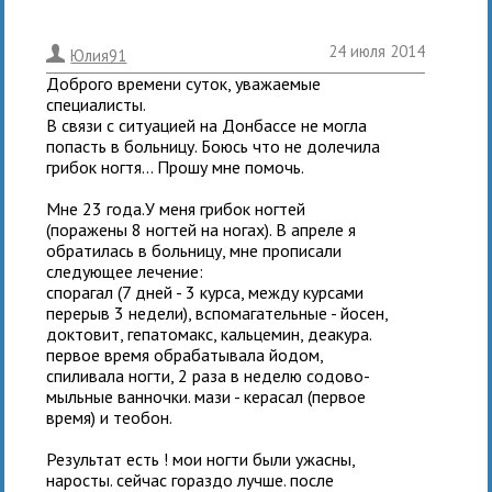
24 июля 2014
.
Юлия91
Доброго времени суток, уважаемые
специалисты.
В связи с ситуацией на Донбассе не могла
попасть в больницу. Боюсь что не долечила
грибок ногтя... Прошу мне помочь.
Мне 23 года.У меня грибок ногтей
(поражены 8 ногтей на ногах). В апреле я
обратилась в больницу, мне прописали
следующее лечение:
спорагал (7 дней - 3 курса, между курсами
перерыв 3 недели), вспомагательные - йосен,
доктовит, гепатомакс, кальцемин, деакура.
первое время обрабатывала йодом,
спиливала ногти, 2 раза в неделю содово-
мыльные ванночки. мази - керасал (первое
время) и теобон.
Результат есть ! мои ногти были ужасны,
наросты. сейчас гораздо лучше. после