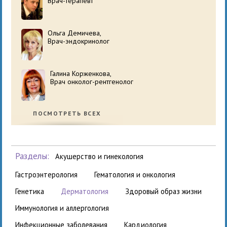
Врач-терапевт
Ольга Демичева,
Врач-эндокринолог
Галина Корженкова,
Врач онколог-рентгенолог
ПОСМОТРЕТЬ ВСЕХ
Разделы:
акушерство и гинекология
гастроэнтерология
гематология и онкология
генетика
дерматология
здоровый образ жизни
иммунология и аллергология
инфекционные заболевания
кардиология