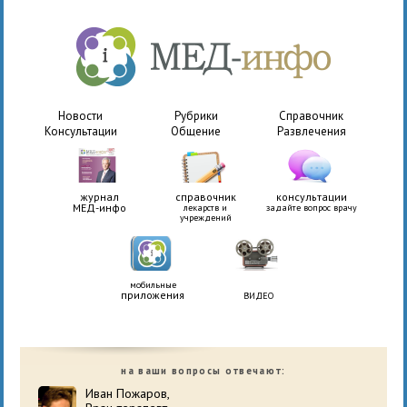
Новости
Рубрики
Справочник
Консультации
Общение
Развлечения
журнал
справочник
консультации
МЕД-инфо
лекарств и
задайте вопрос врачу
учреждений
мобильные
приложения
ВИДЕО
на ваши вопросы отвечают:
Иван Пожаров,