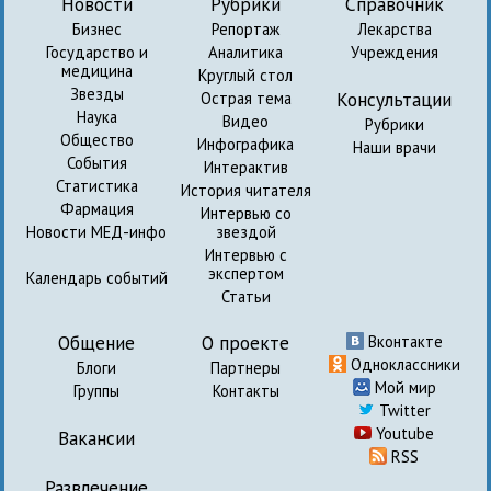
Новости
Рубрики
Справочник
Бизнес
Репортаж
Лекарства
Государство и
Аналитика
Учреждения
медицина
Круглый стол
Звезды
Консультации
Острая тема
Наука
Видео
Рубрики
Общество
Инфографика
Наши врачи
События
Интерактив
Статистика
История читателя
Фармация
Интервью со
Новости МЕД-инфо
звездой
Интервью с
экспертом
Календарь событий
Статьи
Общение
О проекте
Вконтакте
Одноклассники
Блоги
Партнеры
Мой мир
Группы
Контакты
Twitter
Youtube
Вакансии
RSS
Развлечение