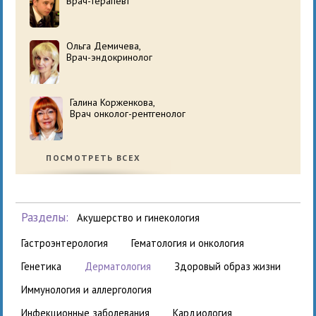
Врач-терапевт
Ольга Демичева,
Врач-эндокринолог
Галина Корженкова,
Врач онколог-рентгенолог
ПОСМОТРЕТЬ ВСЕХ
Разделы:
акушерство и гинекология
гастроэнтерология
гематология и онкология
генетика
дерматология
здоровый образ жизни
иммунология и аллергология
инфекционные заболевания
кардиология