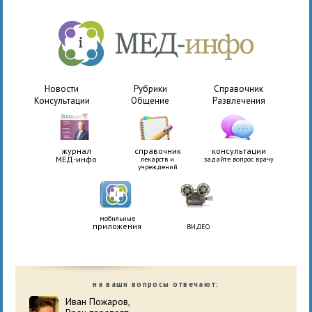
Новости
Рубрики
Справочник
Консультации
Общение
Развлечения
журнал
справочник
консультации
МЕД-инфо
лекарств и
задайте вопрос врачу
учреждений
мобильные
приложения
ВИДЕО
на ваши вопросы отвечают:
Иван Пожаров,