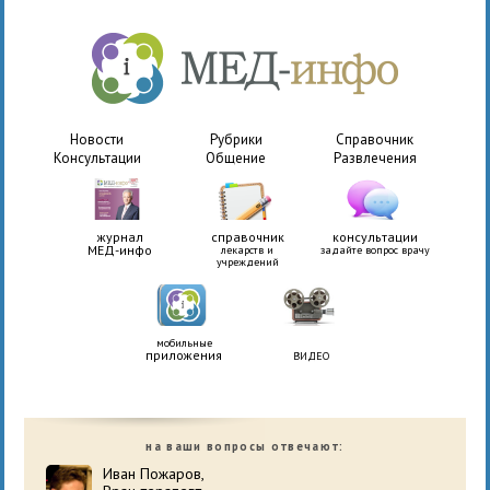
Новости
Рубрики
Справочник
Консультации
Общение
Развлечения
журнал
справочник
консультации
МЕД-инфо
лекарств и
задайте вопрос врачу
учреждений
мобильные
приложения
ВИДЕО
на ваши вопросы отвечают:
Иван Пожаров,