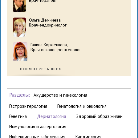
Врач-терапевт
Ольга Демичева,
Врач-эндокринолог
Галина Корженкова,
Врач онколог-рентгенолог
ПОСМОТРЕТЬ ВСЕХ
Разделы:
акушерство и гинекология
гастроэнтерология
гематология и онкология
генетика
дерматология
здоровый образ жизни
иммунология и аллергология
инфекционные заболевания
кардиология