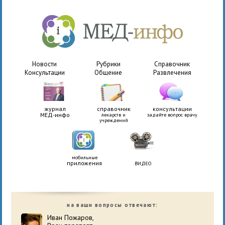
Новости
Рубрики
Справочник
Консультации
Общение
Развлечения
журнал
справочник
консультации
МЕД-инфо
лекарств и
задайте вопрос врачу
учреждений
мобильные
приложения
ВИДЕО
на ваши вопросы отвечают:
Иван Пожаров,