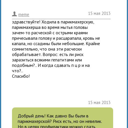
15 мая 2013
.
meme
здравствуйте! Ходила в парикмахерскую,
парикмахерша во время мытья головы
зачем-то расческой с острыми краями
причесывала голову и расцарапала, кровь не
капала, но ссадины были небольшие. Крайне
сомнительно, что она эти расчески
обрабатывает. Вопрос: есть ли риск
заразиться всякими гепатитами или
подобным?.. И когда сдавать п ц р и на
что?..
Спасибо!
15 мая 2013
Добрый день! Как давно Вы были в
парикмахерской? Риск есть, но он невелик.
Но в целях профилактики можно сдать