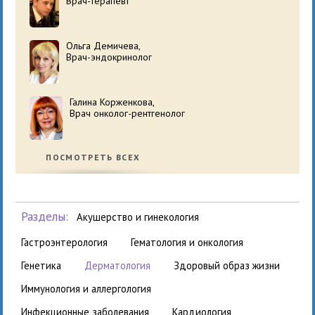
Врач-терапевт
Ольга Демичева,
Врач-эндокринолог
Галина Корженкова,
Врач онколог-рентгенолог
ПОСМОТРЕТЬ ВСЕХ
Разделы:
акушерство и гинекология
гастроэнтерология
гематология и онкология
генетика
дерматология
здоровый образ жизни
иммунология и аллергология
инфекционные заболевания
кардиология