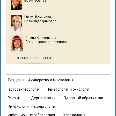
Врач-терапевт
Ольга Демичева,
Врач-эндокринолог
Галина Корженкова,
Врач онколог-рентгенолог
ПОСМОТРЕТЬ ВСЕХ
Разделы:
акушерство и гинекология
гастроэнтерология
гематология и онкология
генетика
дерматология
здоровый образ жизни
иммунология и аллергология
инфекционные заболевания
кардиология