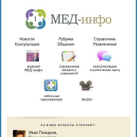
Новости
Рубрики
Справочник
Консультации
Общение
Развлечения
журнал
справочник
консультации
МЕД-инфо
лекарств и
задайте вопрос врачу
учреждений
мобильные
приложения
ВИДЕО
на ваши вопросы отвечают:
Иван Пожаров,