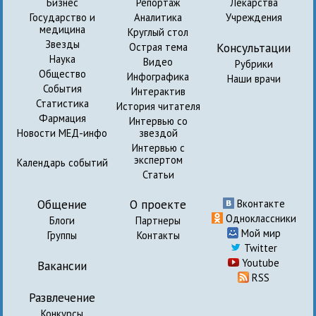
Бизнес
Репортаж
Лекарства
Государство и
Аналитика
Учреждения
медицина
Круглый стол
Звезды
Консультации
Острая тема
Наука
Видео
Рубрики
Общество
Инфографика
Наши врачи
События
Интерактив
Статистика
История читателя
Фармация
Интервью со
Новости МЕД-инфо
звездой
Интервью с
экспертом
Календарь событий
Статьи
Общение
О проекте
Вконтакте
Одноклассники
Блоги
Партнеры
Мой мир
Группы
Контакты
Twitter
Youtube
Вакансии
RSS
Развлечение
Конкурсы