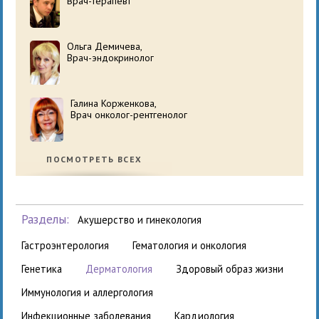
Врач-терапевт
Ольга Демичева,
Врач-эндокринолог
Галина Корженкова,
Врач онколог-рентгенолог
ПОСМОТРЕТЬ ВСЕХ
Разделы:
акушерство и гинекология
гастроэнтерология
гематология и онкология
генетика
дерматология
здоровый образ жизни
иммунология и аллергология
инфекционные заболевания
кардиология