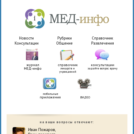
Новости
Рубрики
Справочник
Консультации
Общение
Развлечения
журнал
справочник
консультации
МЕД-инфо
лекарств и
задайте вопрос врачу
учреждений
мобильные
приложения
ВИДЕО
на ваши вопросы отвечают:
Иван Пожаров,