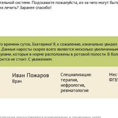
ельной системе. Подскажите пожалуйста, из-за чего могут быт
их лечить? Заранее спасибо!
о времени суток, Екатерина! Я, к сожалению, изначально увиде
. Данные наросты скорее всего являются несколько увеличенн
улами, которые в норме расположены в ротовой полости. В бол
оится не стоит. С уважением.
Иван Пожаров
Специализация:
Мес
терапия,
ФГБ
Врач
нефрология,
ревматология
сультация предоставляется исключительно в справочных целях.