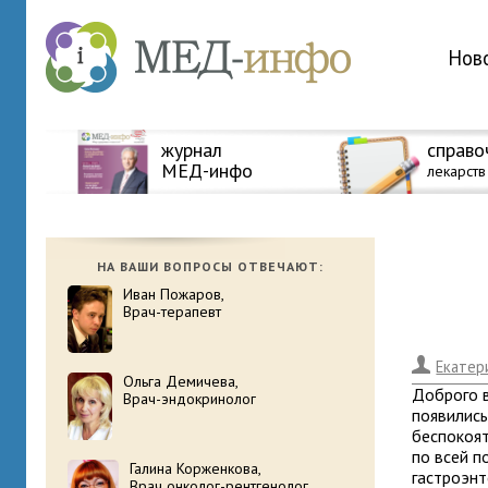
Нов
журнал
справо
МЕД-инфо
лекарств
НА ВАШИ ВОПРОСЫ ОТВЕЧАЮТ:
Иван Пожаров,
Врач-терапевт
.
Екатер
Ольга Демичева,
Доброго в
Врач-эндокринолог
появились
беспокоят
по всей п
Галина Корженкова,
гастроэнт
Врач онколог-рентгенолог