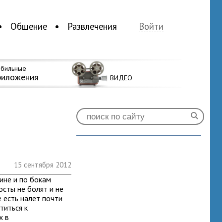
Общение
Развлечения
Войти
бильные
риложения
ВИДЕО
15 сентября 2012
ине и по бокам
осты не болят и не
е есть налет почти
титься к
х в