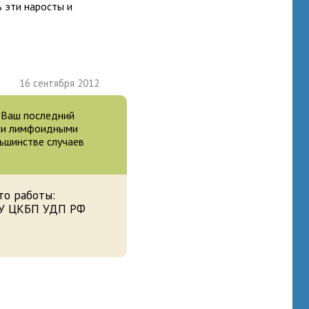
ь эти наросты и
16 сентября 2012
л Ваш последний
ыми лимфоидными
ьшинстве случаев
то работы:
У ЦКБП УДП РФ