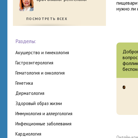
пищеварит
нужно ли 
ПОСМОТРЕТЬ ВСЕХ
Разделы:
Доброг
акушерство и гинекология
вопрос
гастроэнтерология
фоллик
беспок
гематология и онкология
генетика
дерматология
здоровый образ жизни
иммунология и аллергология
инфекционные заболевания
кардиология
Онлайн-кон