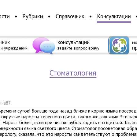
ости
Рубрики
Справочник
Консультации
чник
консультации
мо
п
 и учреждений
задайте вопрос врачу
стоматология
ина87
ремени суток! Больше года назад ближе к корню языка посеред
 округлые наросты телесного цвета, такого же, как язык. Эти нар
. Нарост болит, если при чистке зубов задеть его щеткой. Так ж
оверхности языка светлого цвета. Стоматолог посоветовал обра
ерологу, сказала, что это наросты свидетельствуют о проблема