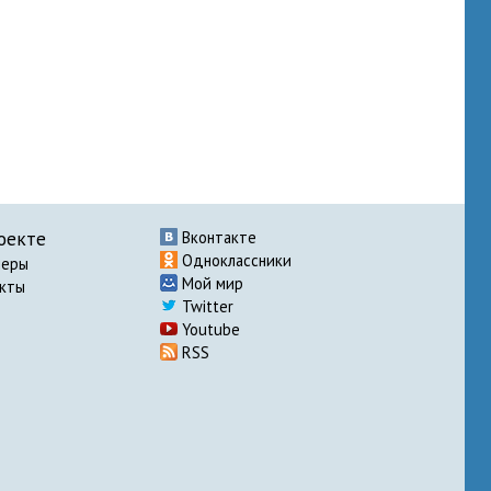
оекте
Вконтакте
Одноклассники
неры
Мой мир
акты
Twitter
Youtube
RSS