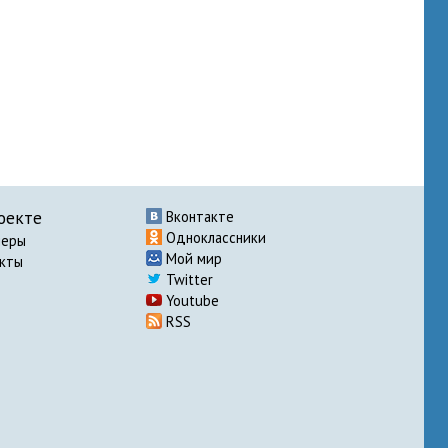
оекте
Вконтакте
Одноклассники
неры
Мой мир
акты
Twitter
Youtube
RSS