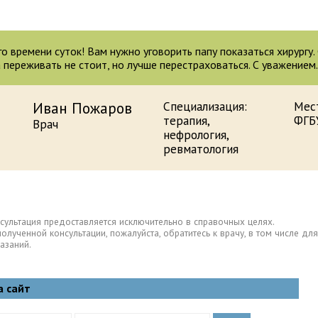
о времени суток! Вам нужно уговорить папу показаться хирургу. 
 переживать не стоит, но лучше перестраховаться. С уважением
Иван Пожаров
Специализация:
Мес
терапия,
ФГБ
Врач
нефрология,
ревматология
сультация предоставляется исключительно в справочных целях.
полученной консультации, пожалуйста, обратитесь к врачу, в том числе 
азаний.
а сайт