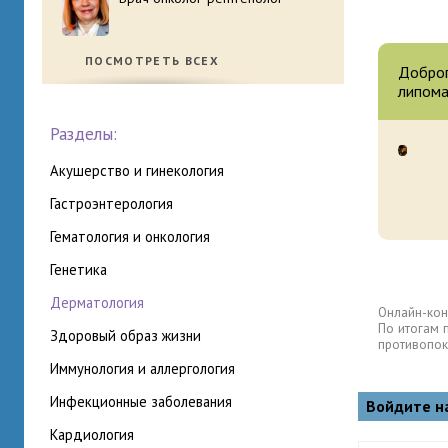
ПОСМОТРЕТЬ ВСЕХ
Доброг
липома
Разделы:
акушерство и гинекология
гастроэнтерология
гематология и онкология
генетика
дерматология
Онлайн-кон
По итогам 
здоровый образ жизни
противопок
иммунология и аллергология
инфекционные заболевания
Войдите н
кардиология