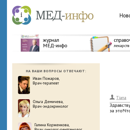
Нов
журнал
справо
МЕД-инфо
лекарств
НА ВАШИ ВОПРОСЫ ОТВЕЧАЮТ:
Иван Пожаров,
Врач-терапевт
.
Tiana
Ольга Демичева,
Здравству
Врач-эндокринолог
за это!Чт
Галина Корженкова,
Врач онколог-рентгенолог