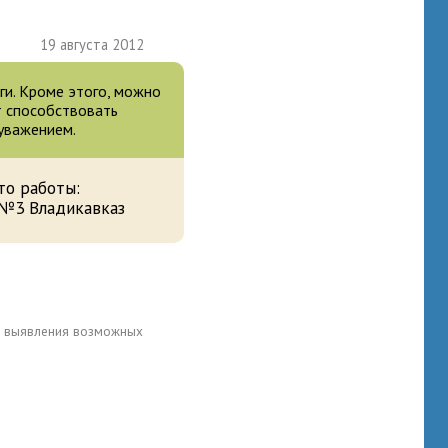
19 августа 2012
ги. Кроме этого, можно
т способствовать
 уважением.
то работы:
№3 Владикавказ
для выявления возможных