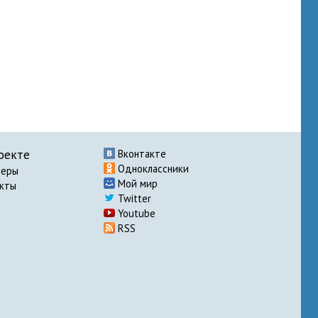
оекте
Вконтакте
Одноклассники
неры
Мой мир
акты
Twitter
Youtube
RSS