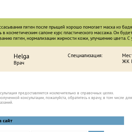
ссасывания пятен после прыщей хорошо помогает маска из бадя
ь в косметическим салоне курс пластического массажа. Он буде
ванию пятен, нормализации жирности кожи, улучшению цвета. С
Helga
Специализация:
Мес
ЖК 
Врач
сультация предоставляется исключительно в справочных целях.
полученной консультации, пожалуйста, обратитесь к врачу, в том числе 
азаний.
а сайт