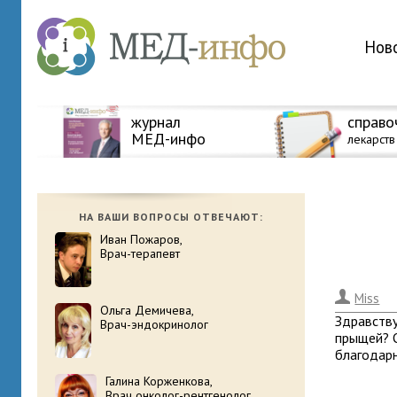
Нов
журнал
справо
МЕД-инфо
лекарств
НА ВАШИ ВОПРОСЫ ОТВЕЧАЮТ:
Иван Пожаров,
Врач-терапевт
.
Miss
Ольга Демичева,
Здравству
Врач-эндокринолог
прыщей? О
благодарн
Галина Корженкова,
Врач онколог-рентгенолог