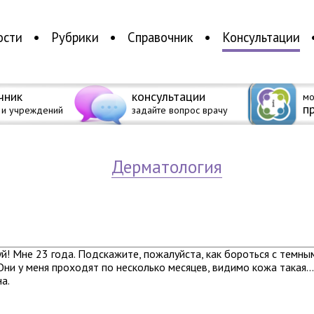
ости
Рубрики
Справочник
Консультации
чник
консультации
мо
п
 и учреждений
задайте вопрос врачу
дерматология
й! Мне 23 года. Подскажите, пожалуйста, как бороться с темны
ни у меня проходят по несколько месяцев, видимо кожа такая..
а.