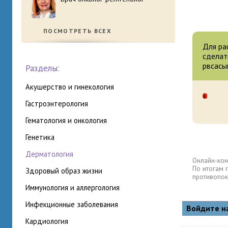
ПОСМОТРЕТЬ ВСЕХ
Для ра
сделат
рвсасы
Разделы:
акушерство и гинекология
гастроэнтерология
гематология и онкология
генетика
дерматология
Онлайн-кон
По итогам 
здоровый образ жизни
противопок
иммунология и аллергология
инфекционные заболевания
Войдите н
кардиология