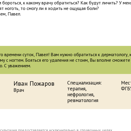
м бороться, к какому врачу обратиться? Как будут личить? У мен
ят ноготь, то смогу ли я ходить не ощущая боли?
ем, Павел.
о времени суток, Павел! Вам нужно обратиться к дерматологу,
му с ногтем. Бояться его удаления не стоим, Вы вполне сможет
го. С уважением.
Иван Пожаров
Специализация:
Мес
терапия,
ФГБ
Врач
нефрология,
ревматология
сультация предоставляется исключительно в справочных целях.