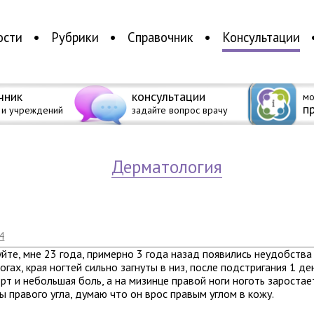
ости
Рубрики
Справочник
Консультации
чник
консультации
мо
п
 и учреждений
задайте вопрос врачу
дерматология
4
йте, мне 23 года, примерно 3 года назад появились неудобства
ногах, края ногтей сильно загнуты в низ, после подстригания 1 де
т и небольшая боль, а на мизинце правой ноги ноготь заростае
ы правого угла, думаю что он врос правым углом в кожу.