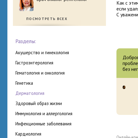
Как с эти
если удал
С уважени
ПОСМОТРЕТЬ ВСЕХ
Разделы:
акушерство и гинекология
Доброг
гастроэнтерология
пробле
без не
гематология и онкология
генетика
дерматология
здоровый образ жизни
иммунология и аллергология
инфекционные заболевания
кардиология
Онлайн-кон