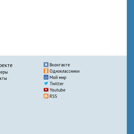
оекте
Вконтакте
Одноклассники
неры
Мой мир
акты
Twitter
Youtube
RSS