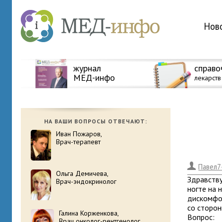
Нов
журнал
справо
МЕД-инфо
лекарств
НА ВАШИ ВОПРОСЫ ОТВЕЧАЮТ:
Иван Пожаров,
Врач-терапевт
.
Павел7
Ольга Демичева,
Здравству
Врач-эндокринолог
ногте на 
дискомфор
со сторон
Галина Корженкова,
Вопрос:
Врач онколог-рентгенолог