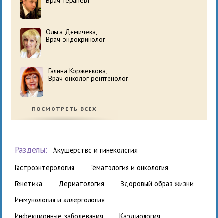
Врач-терапевт
Ольга Демичева,
Врач-эндокринолог
Галина Корженкова,
Врач онколог-рентгенолог
ПОСМОТРЕТЬ ВСЕХ
Разделы:
акушерство и гинекология
гастроэнтерология
гематология и онкология
генетика
дерматология
здоровый образ жизни
иммунология и аллергология
инфекционные заболевания
кардиология