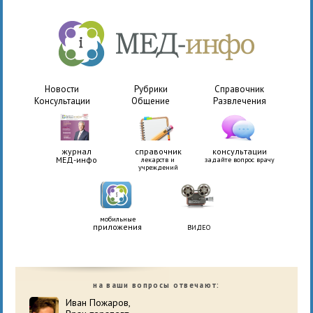
Новости
Рубрики
Справочник
Консультации
Общение
Развлечения
журнал
справочник
консультации
МЕД-инфо
лекарств и
задайте вопрос врачу
учреждений
мобильные
приложения
ВИДЕО
на ваши вопросы отвечают:
Иван Пожаров,